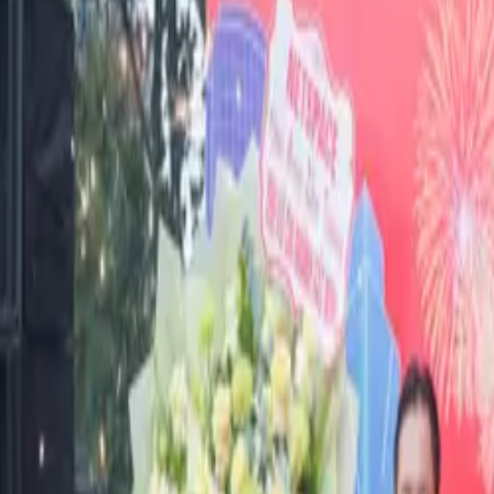
Thông báo: Lịch thi đấu Gi
Thứ Năm, 05/09/2024
Chia sẻ
Sau bao ngày mong chờ, Thiên Khôi Đệ nhất Kỳ thủ sẽ ch
giải kịch tính, hấp dẫn.
Ban Tổ chức xin thông báo tới toàn thể các thành viên lịc
⏰Thời gian: 8:30 ngày 06.9.2024.
📍Địa điểm: Hội trường 3, Hội sở Thiên Khôi Group, 229 