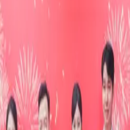
ải cờ tướng Thiên Khôi Đệ N
ính thức được khởi tranh. Những trận đấu đầu tiên của gi
h thi đấu cụ thể như sau:
Tây Sơn, Đống Đa, Hà Nội.