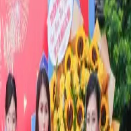
hất Kỳ Thủ
ải đấu sắp được diễn ra hứa hẹn sẽ mở đầu cho một mùa