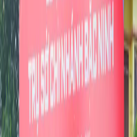
thành viên, Thiên Khôi Group đã có một năm 2024 đầy
cảm hứng và bùng nổ. Để tri ân đến các đối tác và các
thành viên, Thiên Khôi Group long trọng tổ chức Đại hội
Vinh danh Thiên Khôi 2024.