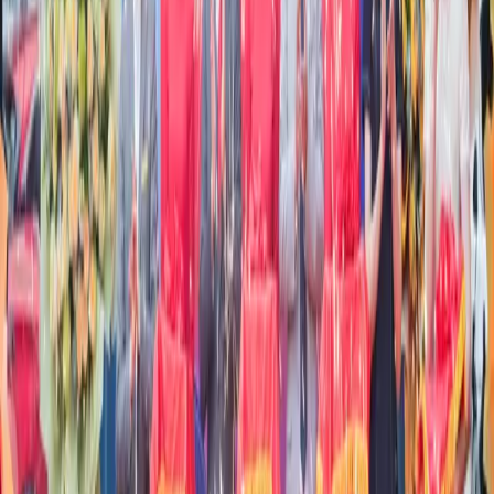
Thiên Khôi Group khai trương Trụ sở Chi nhánh
Quảng Ninh, mở rộng điểm kết nối công nghệ Môi giới
Sáng ngày 06/7/2026, Thiên Khôi Group đã tổ chức Lễ
Khai trương Trụ sở Chi nhánh Quảng Ninh với sự tham dự
của đại diện địa phương, Ban Lãnh đạo Thiên Khôi
Group, Ban Lãnh đạo Chi nhánh, đội ngũ Thành viên
cùng quý Đối tác đồng hành. Sự kiện đánh dấu thêm
một bước phát triển trong hành trình xây dựng Hệ sinh
thái Công nghệ Môi giới Bất động sản trên toàn quốc.
29/06/2026
Thiên Khôi Group khai trương Trụ sở Chi nhánh Bắc
Ninh, mở rộng điểm hẹn Công nghệ Môi giới tại khu
vực phía Bắc
Sáng ngày 29/6/2026, Thiên Khôi Group tổ chức Lễ
Khai trương Trụ sở Chi nhánh Bắc Ninh với sự tham dự
của Ban Lãnh đạo Thiên Khôi Group, Ban Lãnh đạo Chi
nhánh, đội ngũ Thành viên cùng quý Đối tác đồng hành.