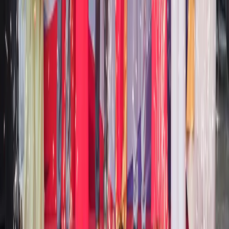
Hội sở chính
Tầng 2, Tòa nhà Mipec, số 229 Tây Sơn, phường Kim
Liên, Hà Nội