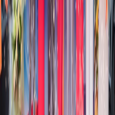
Thiên Khôi CDC
Thiên Khôi Tech
Thiên Khôi Travel
Thiên Khôi Media
Thiên Khôi Valuation
NetSpace