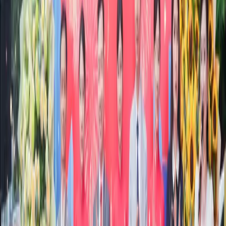
THIÊN KHÔI FC vs FC PHOENIX | VÒNG 11 - GIẢI
BÓNG ĐÁ 7 NGƯỜI VÔ ĐỊCH QUỐC GIA NETSPACE
CUP 2026 - KV MIỀN BẮC (HPL-S13)
📆 Thời gian: 15:45 – Chủ nhật, 12/7/2026 📍 Địa điểm:
Sân 2 | SVĐ Trung tâm VHTT - TT phường Hoàng Liệt,
Hà Nội 🔴 Trực tiếp trên Youtube: Mytv
09/07/2026
Nâng cao nhận thức - củng cố văn hóa an toàn lao
động tại Thiên Khôi Group
Ngày 09/7/2026, Thiên Khôi Group đã tổ chức thành
công chương trình Đào tạo Vệ sinh An toàn Lao động
năm 2026 dành cho các thành viên thuộc Khối Quản trị
Vận hành Hà Nội. Chương trình được triển khai nhằm
nâng cao nhận thức, trang bị kiến thức và kỹ năng cần
thiết về công tác vệ sinh, an toàn lao động, đồng thời
cập nhật các quy định pháp luật hiện hành, góp phần
xây dựng môi trường làm việc an toàn, chuyên nghiệp
và bền vững
06/07/2026