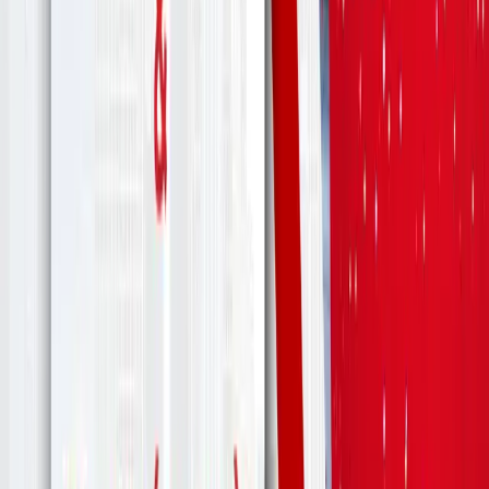
quân, và cũng chính những trận cầu như vậy mới tạo nên
sức hút đặc biệt của bóng đá phủi.
Cuối tuần này, khán đài sẽ là một phần không thể thiếu
của trận cầu tâm điểm. Thiên Khôi FC sẽ bước vào trận
đấu với tất cả sự quyết tâm, và đội bóng rất cần những
tiếng cổ vũ để tiếp thêm năng lượng cho toàn đội trong
suốt 70 phút trên sân.
Hẹn gặp các cổ động viên của Thiên Khôi FC trên khán
đài — để cùng nhau tạo nên bầu không khí xứng đáng
với trận cầu tâm điểm ngay từ vòng mở màn.
📆 Thời gian: 17:15 – Thứ Bảy, 9/5/2026
📍 Địa điểm: SVĐ Trung tâm VHTT - TT phường Hoàng
Liệt, Hà Nội
🔴 Trực tiếp trên Fanpage: Bóng đá 7 người Việt Nam
________________________________________
THIÊN KHÔI ĐOÀN KẾT – THIÊN KHÔI HÙNG MẠNH
#ThienKhoiFC #ThienKhoiGroup
#ThienKhoiCDC #ThienKhoiTech
#Bongdasan7