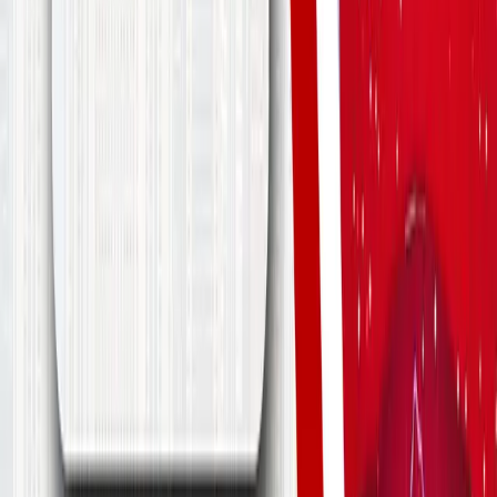
tảng chuyên môn tốt, yêu thích công việc kế toán và
mong muốn phát triển trong môi trường chuyên nghiệp,
đây sẽ là cơ hội phù hợp để đồng hành cùng chúng tôi.
03/08/2026
THIÊN KHÔI MIỀN BẮC TUYỂN DỤNG PHÁP CHẾ
Nhằm mở rộng quy mô và củng cố hệ thống quản trị rủi
ro pháp lý, Tập đoàn Thiên Khôi tìm kiếm các nhân tài
đồng hành cho 02 vị trí: TRƯỞNG PHÒNG PHÁP CHẾ và
CHUYÊN VIÊN PHÁP CHẾ.
01/08/2026
CẬP NHẬT CHÍNH SÁCH HOA HỒNG GIỚI THIỆU GÓI
VAY VIB DÀNH CHO THÀNH VIÊN THIÊN KHÔI MIỀN
NAM
CẬP NHẬT CHÍNH SÁCH HOA HỒNG GIỚI THIỆU GÓI
VAY VIB DÀNH CHO THÀNH VIÊN THIÊN KHÔI MIỀN NAM
(07/07/2026)
01/08/2026