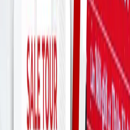
Nhắc đến những lần đối đầu giữa hai đội, khán giả khó
có thể bỏ qua màn chạm trán đầy duyên nợ nơi hành