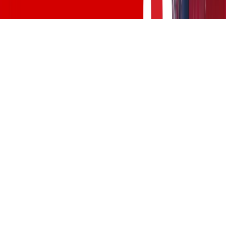
Chính sách bảo mật
Trang truyền thông chính thức