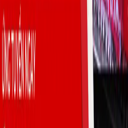
Hội sở chính
Tầng 2, Tòa nhà Mipec, số 229 Tây Sơn, phường Kim
Liên, Hà Nội