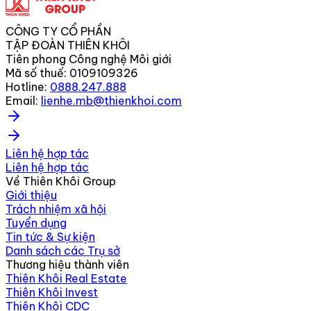
CÔNG TY CỔ PHẦN
TẬP ĐOÀN THIÊN KHÔI
Tiên phong Công nghệ Môi giới
Mã số thuế:
0109109326
Hotline:
0888.247.888
Email:
lienhe.mb@thienkhoi.com
Liên hệ hợp tác
Liên hệ hợp tác
Về Thiên Khôi Group
Giới thiệu
Trách nhiệm xã hội
Tuyển dụng
Tin tức & Sự kiện
Danh sách các Trụ sở
Thương hiệu thành viên
Thiên Khôi Real Estate
Thiên Khôi Invest
Thiên Khôi CDC